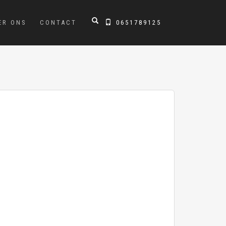
ER ONS
CONTACT
0651789125