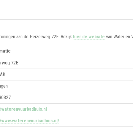
Groningen aan de Peizerweg 72E. Bekijk
hier de website
van Water en V
matie
erweg 72E
 AK
ngen
80827
@waterenvuurbadhuis.nl
//www.waterenvuurbadhuis.nl/